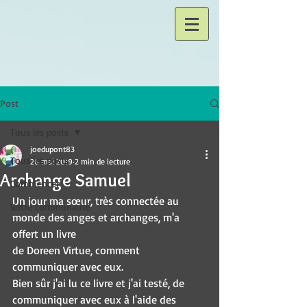
Post
Tous les posts
joedupont83
Tous les posts
26 mai 2019
2 min de lecture
Archange Samuel
Commencer
Un jour ma sœur, très connectée au 
Votre communauté
monde des anges et archanges, m'a 
offert un livre 
de Doreen Virtue, comment 
communiquer avec eux.
Bien sûr j'ai lu ce livre et j'ai testé, de 
communiquer avec eux à l'aide des 